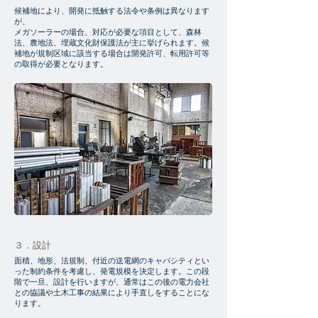
候補地により、開発に抵触する法令や条例は異なります
が、
メガソーラーの場合、対応が必要な項目として、森林
法、農地法、埋蔵文化財保護法が主に挙げられます。候
補地が規制区域に該当する場合は開発許可、転用許可等
の取得が必要となります。
３．設計
面積、地形、法規制、付近の送電網のキャパシティとい
った制約条件を考慮し、発電規模を決定します。この段
階で一旦、設計を行いますが、通常はこの後の電力会社
との協議や土木工事の結果により手直しをすることにな
ります。