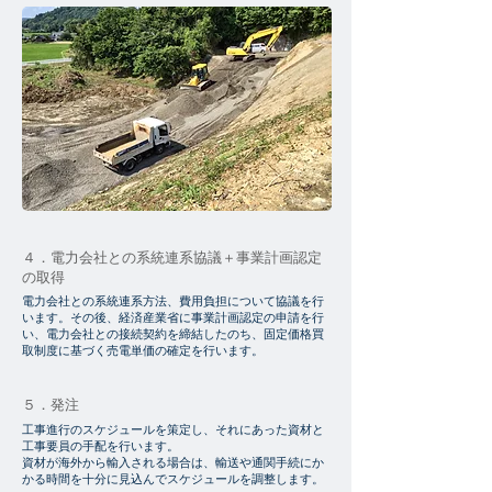
４．電力会社との系統連系協議＋事業計画認定
の取得
電力会社との系統連系方法、費用負担について協議を行
います。その後、経済産業省に事業計画認定の申請を行
い、電力会社との接続契約を締結したのち、固定価格買
取制度に基づく売電単価の確定を行います。
５．発注
工事進行のスケジュールを策定し、それにあった資材と
工事要員の手配を行います。
資材が海外から輸入される場合は​、輸送や通関手続にか
かる時間を十分に見込んでスケジュールを調整します。